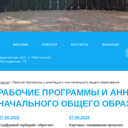
ЭМБЛЕМА
НОВОСТИ
КОНТАКТЫ
ВАКАНСИИ
ердловская обл., п. Рефтинский,
.Молодежная, 10
лавная
 \ 
Рабочие программы и аннотации к ним начального общего образования
РАБОЧИЕ ПРОГРАММЫ И АНН
НАЧАЛЬНОГО ОБЩЕГО ОБРА
07.08.2026
07.08.2026
«Цифровой гербарий» обретает
Картины, оживившие прошлое: