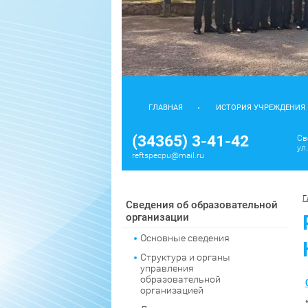
ГЛАВНАЯ
ИСТОРИЯ УЧРЕЖДЕНИЯ
(34365) 3-41-42
Св
ул
reftspecpu@mail.ru
Г
Сведения об образовательной
организации
Основные сведения
Структура и органы
управления
образовательной
организацией