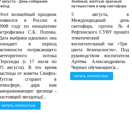
7 августа - День собирания
Зелёный, жёлтый, красный:
звёзд
путешествие в мир светофора
Этот в
олшебный праздник
5 августа,
в
появи
лся
в России в
Международный день
2008 году по инициативе
светофора, группа №4
астрофизика С.Б. Попова.
Рефтинского СУВУ
прошёл
Дата выбрана идеально: она
тематически
й
попадает в период
воспитательны
й
час «Три
активности потрясающего
цвета безопасности».
Под
метеоритного потока
руководством воспитателя
Персеиды (с 17 июля по
Артём
а
Александрович
а
25 августа). В это время
Черных
обучающиеся...
частицы от кометы Свифта
-
читать полностью
Туттля
сгорают в
атмосфере, даря нам
завораживающее зрелище
-
настоящий звездопад!..
читать полностью