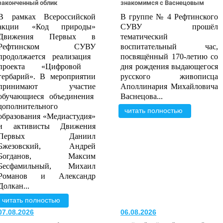
законченный облик
знакомимся с Васнецовым
В рамках Всероссийской
В группе № 4 Рефтинского
акции «Код природы»
СУВУ прошёл
Движения Первых в
тематический
Рефтинском СУВУ
воспитательный час,
продолжается
реализ
ация
посвящённый 170
-
летию со
проект
а
«Цифровой
дня рождения выдающегося
гербарий».
В мероприятии
русского живописца
прин
имают
участие
Аполлинария Михайловича
обучающиеся объединения
Васнецова...
дополнительного
читать полностью
образования «
Медиастудия
»
и активисты Движения
Первых Даниил
Бжезовский
, Андрей
Богданов, Максим
Бесфамильный, Михаил
Романов и Александр
Долкан...
читать полностью
07.08.2026
06.08.2026