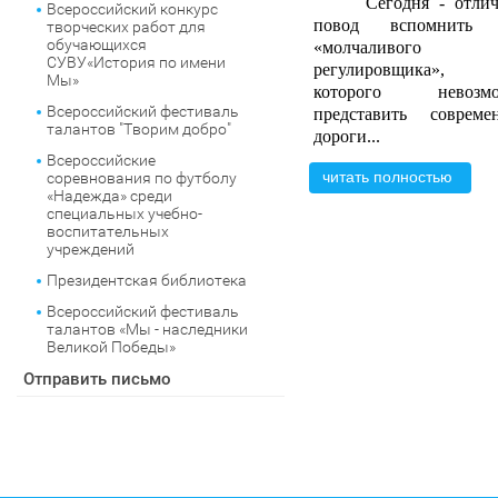
Сегодня
-
отли
Всероссийский конкурс
повод вспомнить 
творческих работ для
обучающихся
«молчаливого
СУВУ«История по имени
регулировщика», 
Мы»
которого невозмо
Всероссийский фестиваль
представить совреме
талантов "Творим добро"
дороги...
Всероссийские
читать полностью
соревнования по футболу
«Надежда» среди
специальных учебно-
воспитательных
учреждений
Президентская библиотека
Всероссийский фестиваль
талантов «Мы - наследники
Великой Победы»
Отправить письмо