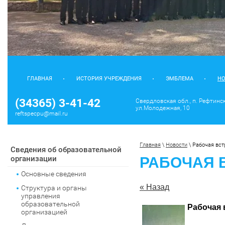
ГЛАВНАЯ
ИСТОРИЯ УЧРЕЖДЕНИЯ
ЭМБЛЕМА
Н
(34365) 3-41-42
Свердловская обл., п. Рефтинс
ул.Молодежная, 10
reftspecpu@mail.ru
Главная
 \ 
Новости
 \ 
Рабочая вст
Сведения об образовательной
организации
РАБОЧАЯ 
Основные сведения
« Назад
Структура и органы
управления
образовательной
Рабочая 
организацией