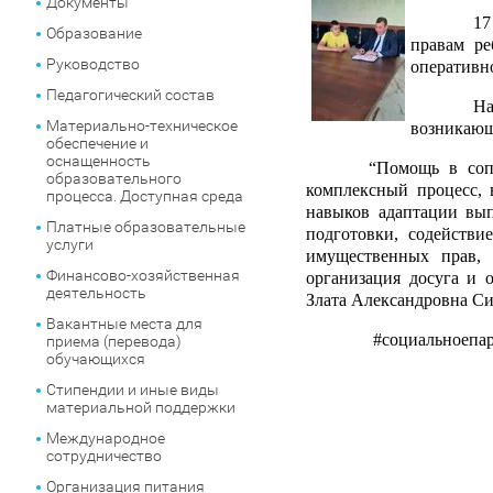
Документы
17
Образование
правам ре
Руководство
оперативн
Педагогический состав
На
Материально-техническое
возникающ
обеспечение и
оснащенность
“Помощь в соп
образовательного
комплексный процесс, 
процесса. Доступная среда
навыков адаптации вы
Платные образовательные
подготовки, содействи
услуги
имущественных прав, 
Финансово-хозяйственная
организация досуга и 
деятельность
Злата Александровна Си
Вакантные места для
#
социальноепа
приема (перевода)
обучающихся
Стипендии и иные виды
материальной поддержки
Международное
сотрудничество
Организация питания