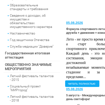
Образовательные
стандарты и требования
Сведения о доходах, об
имуществе и
05.08.2026
обязательствах
имущественного характера
Формула спортивного лета
дружба + движение + кома
Наставничество
Лето - не просто время 
Год защитника Отечества
а старт больш
Служба медиации "Доверие"
спортивного приключе
Государственная итоговая
Каждый день - это н
аттестация
состязания, эмоци
достижений
ОБЩЕСТВЕННО ЗНАЧИМЫЕ
незабываемые момент
МЕРОПРИЯТИЯ
стадионе и за 
Летний фестиваль талантов
пределами...
- 2015
читать полностью
Социальный проект
05.08.2026
"МИРгород"
5 августа - Международн
Летний фестиваль талантов
день светофора!
- 2018