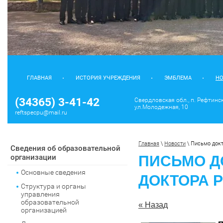
ГЛАВНАЯ
ИСТОРИЯ УЧРЕЖДЕНИЯ
ЭМБЛЕМА
Н
(34365) 3-41-42
Свердловская обл., п. Рефтинс
ул.Молодежная, 10
reftspecpu@mail.ru
Главная
 \ 
Новости
 \ 
Письмо докт
Сведения об образовательной
организации
ПИСЬМО Д
Основные сведения
ДОКТОРА 
Структура и органы
управления
образовательной
« Назад
организацией