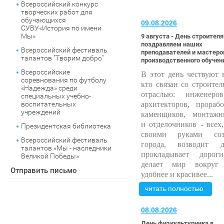
Всероссийский конкурс
творческих работ для
обучающихся
09.08.2026
СУВУ«История по имени
Мы»
9 августа - День строителя
поздравляем наших
Всероссийский фестиваль
преподавателей и мастеро
талантов "Творим добро"
производственного обучен
Всероссийские
В этот день чествуют в
соревнования по футболу
кто связан со строител
«Надежда» среди
отраслью: инженер
специальных учебно-
воспитательных
архитекторов, прораб
учреждений
каменщиков, монтажн
и отделочников - всех,
Президентская библиотека
своими руками соз
Всероссийский фестиваль
города, возводит д
талантов «Мы - наследники
прокладывает доро
Великой Победы»
делает мир вокруг
Отправить письмо
удобнее и красивее...
читать полностью
08.08.2026
День физкультурника в