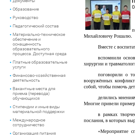
Документы
П
0
Образование
Руководство
Педагогический состав
п
Материально-техническое
Михайловичу Рошалю.
обеспечение и
оснащенность
Вместе с воспит
образовательного
процесса. Доступная среда
вспомнили основ
Платные образовательные
хирургии и травматолог
услуги
поговорили о т
Финансово-хозяйственная
деятельность
вооружённых конфликто
собой, чтобы помочь де
Вакантные места для
приема (перевода)
делились мнения
обучающихся
Многие привели пример
Стипендии и иные виды
материальной поддержки
в рамках творче
Международное
послания, в которых вы
сотрудничество
«
Мероприятие с
Организация питания