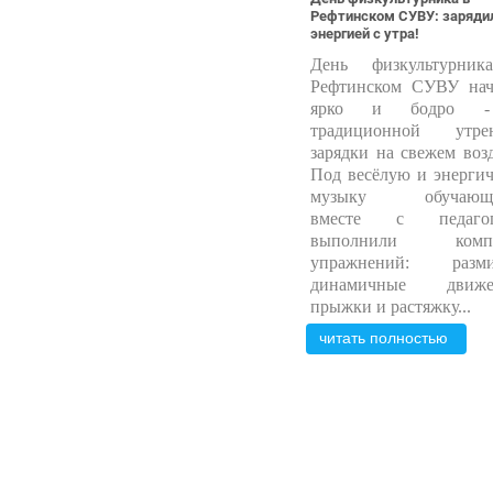
Рефтинском СУВУ: заряди
энергией с утра!
День физкультурни
Рефтинском СУВУ нач
ярко и бодро 
традиционной утре
зарядки на свежем возд
Под весёлую и энерги
музыку обучающи
вместе с педагог
выполнили компл
упражнений: разми
динамичные движе
прыжки и растяжку...
читать полностью