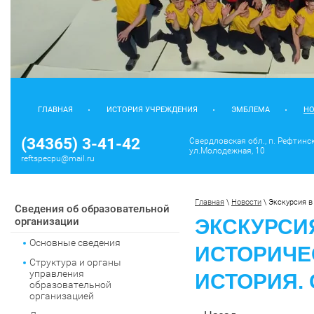
ГЛАВНАЯ
ИСТОРИЯ УЧРЕЖДЕНИЯ
ЭМБЛЕМА
Н
(34365) 3-41-42
Свердловская обл., п. Рефтинс
ул.Молодежная, 10
reftspecpu@mail.ru
Главная
 \ 
Новости
 \ 
Экскурсия в
Сведения об образовательной
организации
ЭКСКУРСИ
Основные сведения
ИСТОРИЧЕ
Структура и органы
управления
ИСТОРИЯ.
образовательной
организацией