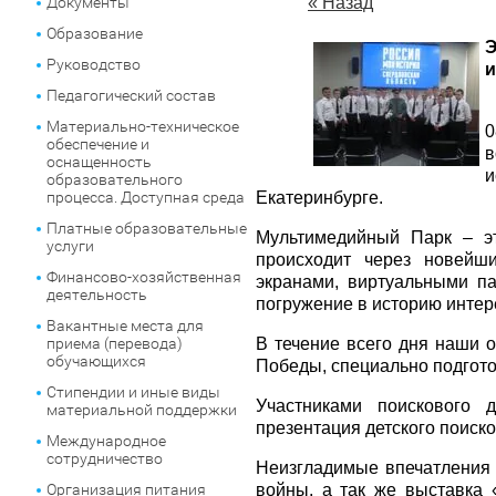
Документы
« Назад
Образование
Э
Руководство
и
Педагогический состав
Материально-техническое
0
обеспечение и
в
оснащенность
и
образовательного
процесса. Доступная среда
Екатеринбурге.
Платные образовательные
Мультимедийный Парк – эт
услуги
происходит через новейш
Финансово-хозяйственная
экранами, виртуальными п
деятельность
погружение в историю инте
Вакантные места для
приема (перевода)
В течение всего дня наши
обучающихся
Победы, специально подгот
Стипендии и иные виды
Участниками поискового 
материальной поддержки
презентация детского поиск
Международное
сотрудничество
Неизгладимые впечатления 
Организация питания
войны, а так же выставка 