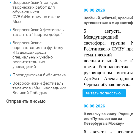
Всероссийский конкурс
творческих работ для
06.08.2026
обучающихся
СУВУ«История по имени
Зелёный, жёлтый, красны
Мы»
путешествие в мир свето
Всероссийский фестиваль
5 август
талантов "Творим добро"
Международный д
Всероссийские
светофора, групп
соревнования по футболу
Рефтинского СУВУ
пр
«Надежда» среди
тематически
й
специальных учебно-
воспитательны
й
час «
воспитательных
учреждений
цвета безопасности».
руководством воспита
Президентская библиотека
Артём
а
Александрови
Всероссийский фестиваль
Черных
обучающиеся...
талантов «Мы - наследники
Великой Победы»
читать полностью
Отправить письмо
06.08.2026
В ссылку за книгу: Радище
его «Путешествие из
Петербурга в Москву»
6 августа - перело