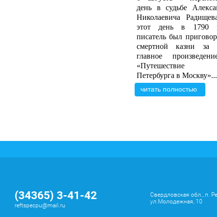
день в судьбе Алекса
Николаевича Радищев
этот день в 1790 
писатель был приговор
смертной казни за 
главное произведен
«Путешествие
Петербурга в Москву»...
читать полностью
(34365) 3-41-42
Свердловская обл., п. Р
ул.Молодежная, 10
reftspecpu@mail.ru